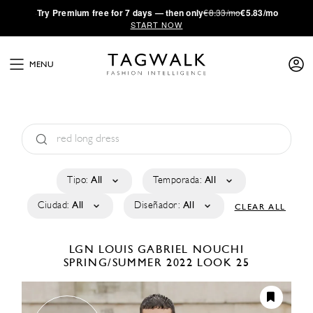
·
Try
Premium
free for 7 days — then only
€8.33/mo
€5.83/mo
START NOW
MENU
Tipo:
All
Temporada:
All
Ciudad:
All
Diseñador:
All
CLEAR ALL
LGN LOUIS GABRIEL NOUCHI
SPRING/SUMMER 2022
LOOK 25