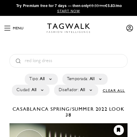
·
Try
Premium
free for 7 days — then only
€8.33/mo
€5.83/mo
START NOW
MENU
Tipo:
All
Temporada:
All
Ciudad:
All
Diseñador:
All
CLEAR ALL
CASABLANCA
SPRING/SUMMER 2022
LOOK
38