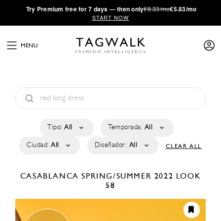
·
Try
Premium
free for 7 days — then only
€8.33/mo
€5.83/mo
START NOW
MENU
Tipo:
All
Temporada:
All
Ciudad:
All
Diseñador:
All
CLEAR ALL
CASABLANCA
SPRING/SUMMER 2022
LOOK
58