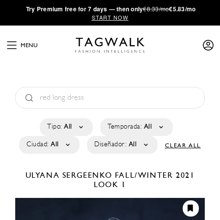
·
Try
Premium
free for 7 days — then only
€8.33/mo
€5.83/mo
START NOW
MENU
Tipo:
All
Temporada:
All
Ciudad:
All
Diseñador:
All
CLEAR ALL
ULYANA SERGEENKO
FALL/WINTER 2021
LOOK 1