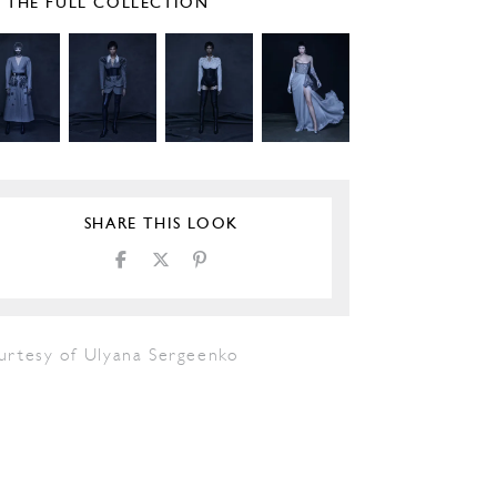
E THE FULL COLLECTION
SHARE THIS LOOK
urtesy of Ulyana Sergeenko