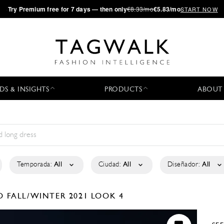
·
Try
Premium
free for 7 days — then only
€8.33/mo
€5.83/mo
START NOW
DS & INSIGHTS
PRODUCTS
ABOUT
Temporada:
All
Ciudad:
All
Diseñador:
All
KO
FALL/WINTER 2021
LOOK 4