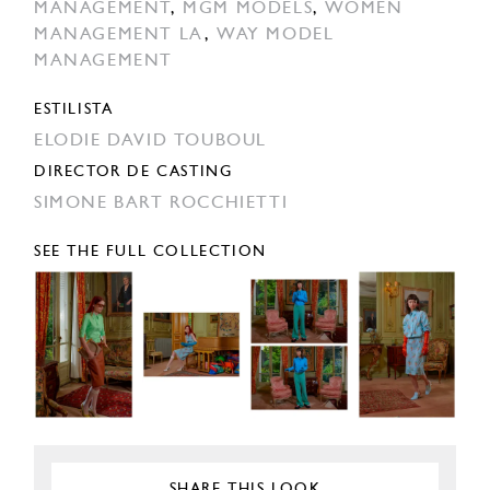
MANAGEMENT
,
MGM MODELS
,
WOMEN
MANAGEMENT LA
,
WAY MODEL
MANAGEMENT
ESTILISTA
ELODIE DAVID TOUBOUL
DIRECTOR DE CASTING
SIMONE BART ROCCHIETTI
SEE THE FULL COLLECTION
SHARE THIS LOOK