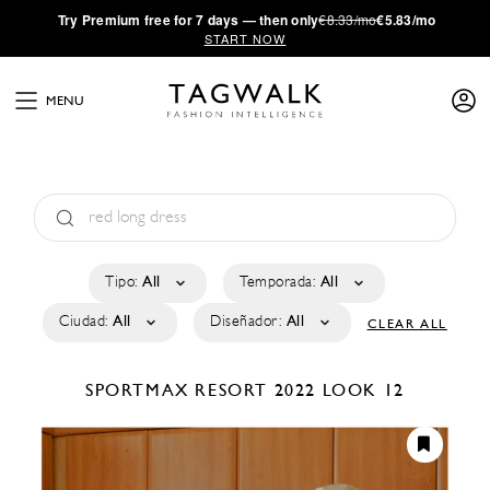
·
Try
Premium
free for 7 days — then only
€8.33/mo
€5.83/mo
START NOW
MENU
Tipo:
All
Temporada:
All
Ciudad:
All
Diseñador:
All
CLEAR ALL
SPORTMAX
RESORT 2022
LOOK 12