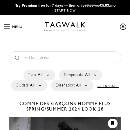
·
Try
Premium
free for 7 days — then only
€8.33/mo
€5.83/mo
START NOW
MENU
Tipo:
All
Temporada:
All
Ciudad:
All
Diseñador:
All
CLEAR ALL
COMME DES GARÇONS HOMME PLUS
SPRING/SUMMER 2024
LOOK 28