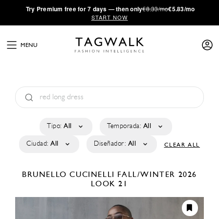
·
Try
Premium
free for 7 days — then only
€8.33/mo
€5.83/mo
START NOW
MENU
Tipo:
All
Temporada:
All
Ciudad:
All
Diseñador:
All
CLEAR ALL
BRUNELLO CUCINELLI
FALL/WINTER 2026
LOOK 21