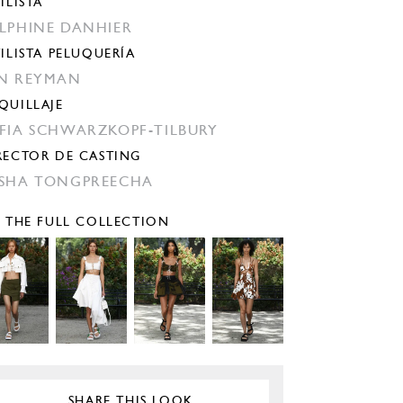
ILISTA
LPHINE DANHIER
TILISTA PELUQUERÍA
N REYMAN
QUILLAJE
FIA SCHWARZKOPF-TILBURY
RECTOR DE CASTING
SHA TONGPREECHA
E THE FULL COLLECTION
SHARE THIS LOOK