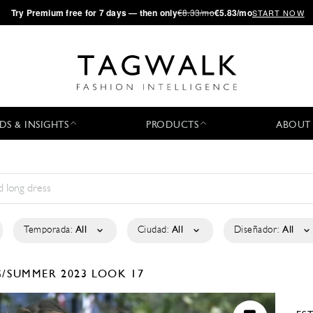
·
Try
Premium
free for 7 days — then only
€8.33/mo
€5.83/mo
START NOW
DS & INSIGHTS
PRODUCTS
ABOUT
Temporada:
All
Ciudad:
All
Diseñador:
All
G/SUMMER 2023
LOOK 17