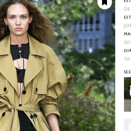
EST
DE
ES
JO
MA
SO
DI
TA
SE