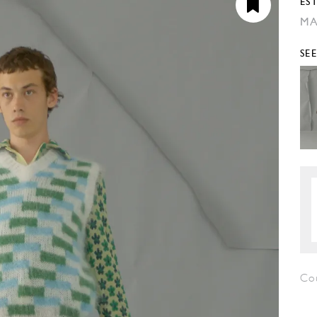
ES
MA
SE
Co