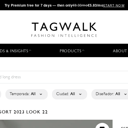
·
Try
Premium
free for 7 days — then only
€8.33/mo
€5.83/mo
START NOW
DS & INSIGHTS
PRODUCTS
ABOUT
Temporada:
All
Ciudad:
All
Diseñador:
All
SORT 2023
LOOK 22