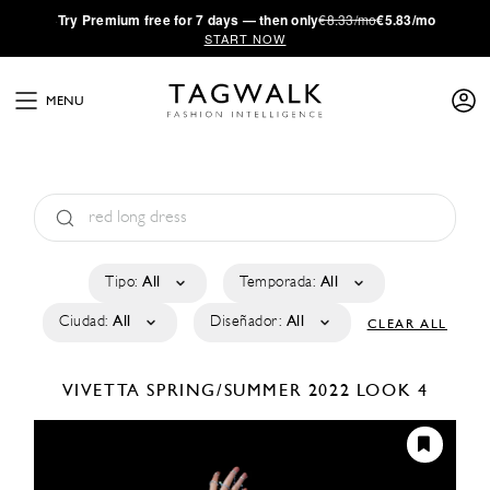
·
Try
Premium
free for 7 days — then only
€8.33/mo
€5.83/mo
START NOW
MENU
Tipo:
All
Temporada:
All
Ciudad:
All
Diseñador:
All
CLEAR ALL
VIVETTA
SPRING/SUMMER 2022
LOOK 4