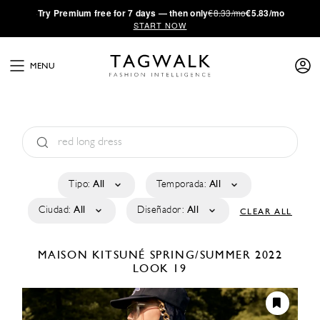
·
Try
Premium
free for 7 days — then only
€8.33/mo
€5.83/mo
START NOW
MENU
Tipo:
All
Temporada:
All
Ciudad:
All
Diseñador:
All
CLEAR ALL
MAISON KITSUNÉ
SPRING/SUMMER 2022
LOOK 19