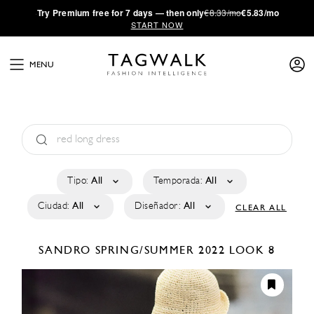
·
Try
Premium
free for 7 days — then only
€8.33/mo
€5.83/mo
START NOW
MENU
Tipo:
All
Temporada:
All
Ciudad:
All
Diseñador:
All
CLEAR ALL
SANDRO
SPRING/SUMMER 2022
LOOK 8