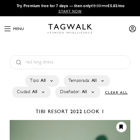
·
Try
Premium
free for 7 days — then only
€8.33/mo
€5.83/mo
START NOW
MENU
Tipo:
All
Temporada:
All
Ciudad:
All
Diseñador:
All
CLEAR ALL
TIBI
RESORT 2022
LOOK 1