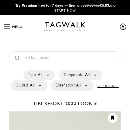
·
Try
Premium
free for 7 days — then only
€8.33/mo
€5.83/mo
START NOW
MENU
Tipo:
All
Temporada:
All
Ciudad:
All
Diseñador:
All
CLEAR ALL
TIBI
RESORT 2022
LOOK 8