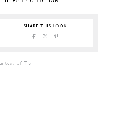
E THE FULL COLLECTION
SHARE THIS LOOK
rtesy of Tibi