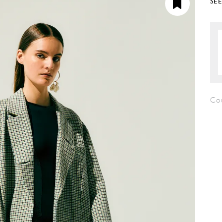
SE
Cou