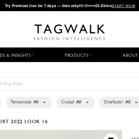
·
Try
Premium
free for 7 days — then only
€8.33/mo
€5.83/mo
START NOW
DS & INSIGHTS
PRODUCTS
ABOUT
Temporada:
All
Ciudad:
All
Diseñador:
All
ORT 2022
LOOK 16