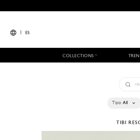
|
ES
COLLECTIONS
TREN
Tipo:
All
TIBI
RES