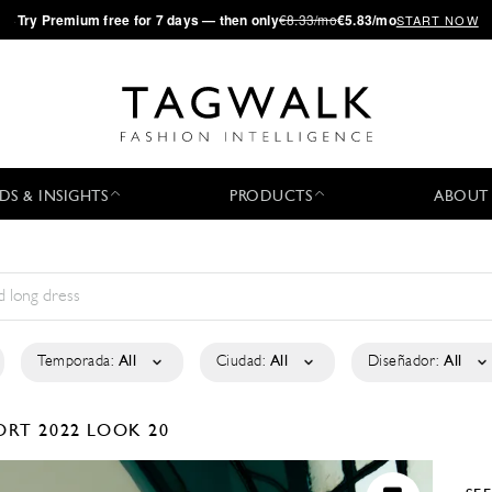
·
Try
Premium
free for 7 days — then only
€8.33/mo
€5.83/mo
START NOW
DS & INSIGHTS
PRODUCTS
ABOUT
Temporada:
All
Ciudad:
All
Diseñador:
All
ORT 2022
LOOK 20