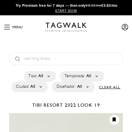
·
Try
Premium
free for 7 days — then only
€8.33/mo
€5.83/mo
START NOW
MENU
Tipo:
All
Temporada:
All
Ciudad:
All
Diseñador:
All
CLEAR ALL
TIBI
RESORT 2022
LOOK 19