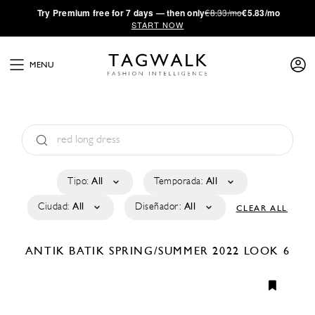
·
Try
Premium
free for 7 days — then only
€8.33/mo
€5.83/mo
START NOW
MENU
Tipo:
All
Temporada:
All
Ciudad:
All
Diseñador:
All
CLEAR ALL
ANTIK BATIK
SPRING/SUMMER 2022
LOOK 6