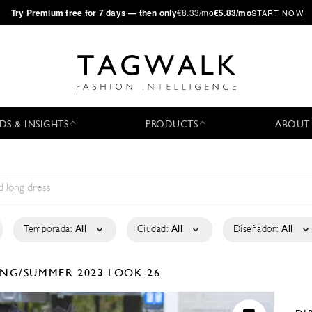
·
Try
Premium
free for 7 days — then only
€8.33/mo
€5.83/mo
START NOW
DS & INSIGHTS
PRODUCTS
ABOUT
Temporada:
All
Ciudad:
All
Diseñador:
All
ING/SUMMER 2023
LOOK 26