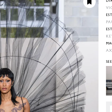
DI
VI
EST
PA
ES
KE
MA
AX
SE