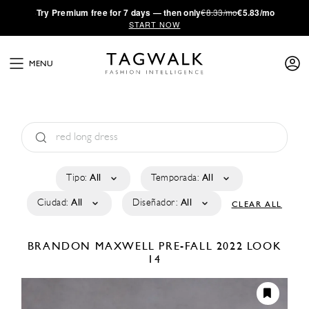
·
Try
Premium
free for 7 days — then only
€8.33/mo
€5.83/mo
START NOW
MENU
Tipo:
All
Temporada:
All
Ciudad:
All
Diseñador:
All
CLEAR ALL
BRANDON MAXWELL
PRE-FALL 2022
LOOK
14