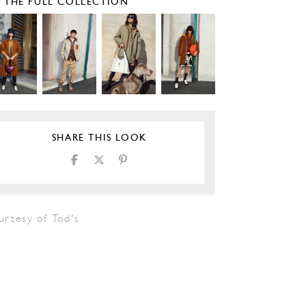
E THE FULL COLLECTION
SHARE THIS LOOK
urtesy of Tod's