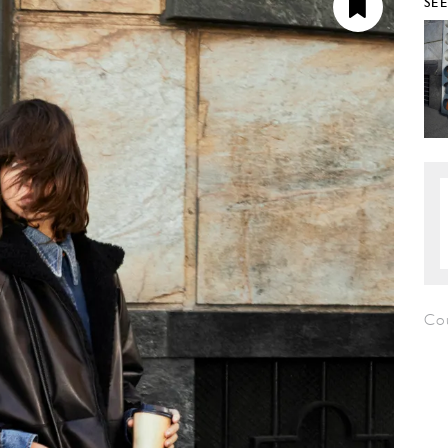
SE
Co