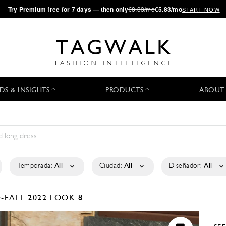
·
Try
Premium
free for 7 days — then only
€8.33/mo
€5.83/mo
START NOW
DS & INSIGHTS
PRODUCTS
ABOUT
Temporada:
All
Ciudad:
All
Diseñador:
All
-FALL 2022
LOOK 8