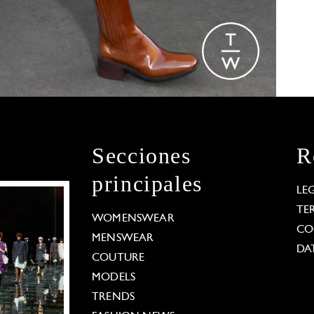
Secciones
R
principales
LE
TE
WOMENSWEAR
CO
MENSWEAR
DA
COUTURE
MODELS
TRENDS