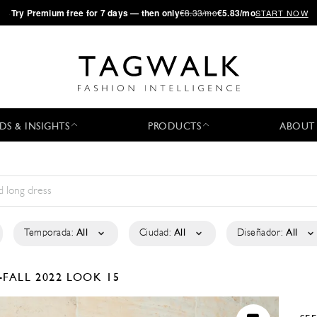
·
Try
Premium
free for 7 days — then only
€8.33/mo
€5.83/mo
START NOW
DS & INSIGHTS
PRODUCTS
ABOUT
Temporada:
All
Ciudad:
All
Diseñador:
All
-FALL 2022
LOOK 15