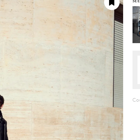
SE
Co