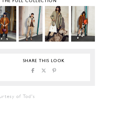
E THE FULL COLLECTION
SHARE THIS LOOK
urtesy of Tod's