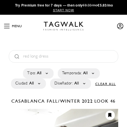
·
Try
Premium
free for 7 days — then only
€8.33/mo
€5.83/mo
START NOW
MENU
Tipo:
All
Temporada:
All
Ciudad:
All
Diseñador:
All
CLEAR ALL
CASABLANCA
FALL/WINTER 2022
LOOK 46