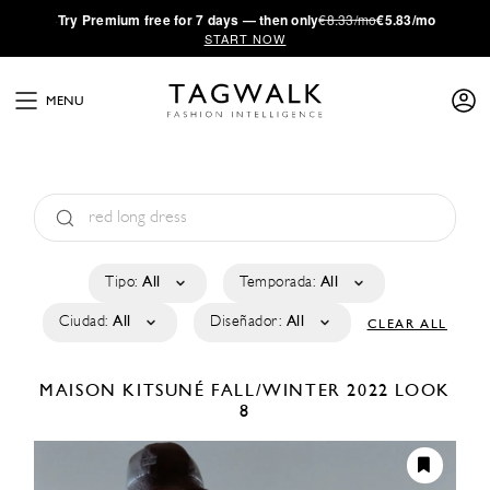
·
Try
Premium
free for 7 days — then only
€8.33/mo
€5.83/mo
START NOW
MENU
Tipo:
All
Temporada:
All
Ciudad:
All
Diseñador:
All
CLEAR ALL
MAISON KITSUNÉ
FALL/WINTER 2022
LOOK
8