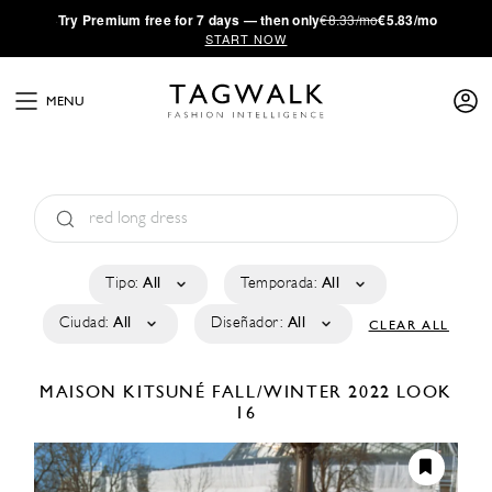
·
Try
Premium
free for 7 days — then only
€8.33/mo
€5.83/mo
START NOW
MENU
Tipo:
All
Temporada:
All
Ciudad:
All
Diseñador:
All
CLEAR ALL
MAISON KITSUNÉ
FALL/WINTER 2022
LOOK
16