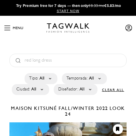
·
Try
Premium
free for 7 days — then only
€8.33/mo
€5.83/mo
START NOW
MENU
Tipo:
All
Temporada:
All
Ciudad:
All
Diseñador:
All
CLEAR ALL
MAISON KITSUNÉ
FALL/WINTER 2022
LOOK
24