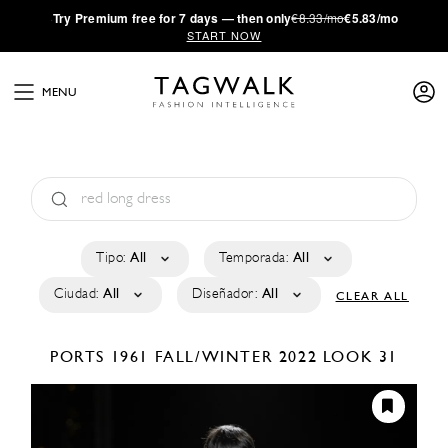
·
Try
Premium
free for 7 days — then only
€8.33/mo
€5.83/mo
START NOW
MENU
Tipo:
All
Temporada:
All
Ciudad:
All
Diseñador:
All
CLEAR ALL
PORTS 1961
FALL/WINTER 2022
LOOK 31