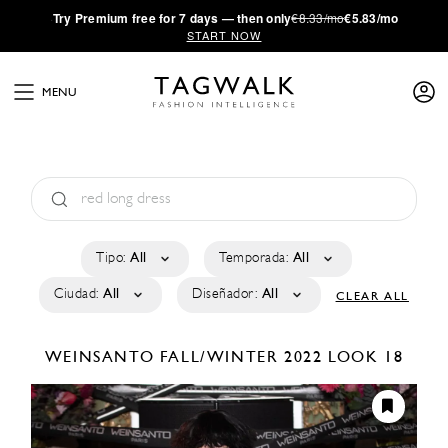
·
Try
Premium
free for 7 days — then only
€8.33/mo
€5.83/mo
START NOW
MENU
Tipo:
All
Temporada:
All
Ciudad:
All
Diseñador:
All
CLEAR ALL
WEINSANTO
FALL/WINTER 2022
LOOK 18