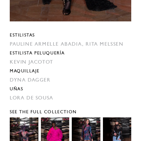
ESTILISTAS
PAULINE ARMELLE ABADIA,
RITA MELSSEN
ESTILISTA PELUQUERÍA
KEVIN JACOTOT
MAQUILLAJE
DYNA DAGGER
UÑAS
LORA DE SOUSA
SEE THE FULL COLLECTION