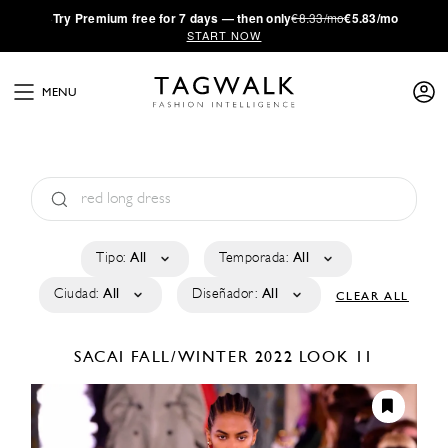
·
Try
Premium
free for 7 days — then only
€8.33/mo
€5.83/mo
START NOW
MENU
Tipo:
All
Temporada:
All
Ciudad:
All
Diseñador:
All
CLEAR ALL
SACAI
FALL/WINTER 2022
LOOK 11