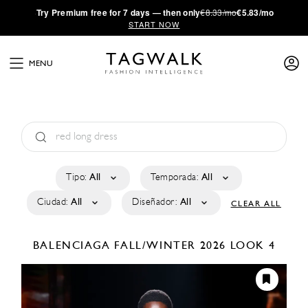
·
Try
Premium
free for 7 days — then only
€8.33/mo
€5.83/mo
START NOW
MENU
Tipo:
All
Temporada:
All
Ciudad:
All
Diseñador:
All
CLEAR ALL
BALENCIAGA
FALL/WINTER 2026
LOOK 4