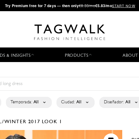
·
Try
Premium
free for 7 days — then only
€8.33/mo
€5.83/mo
START NOW
DS & INSIGHTS
PRODUCTS
ABOUT
Temporada:
All
Ciudad:
All
Diseñador:
All
L/WINTER 2017
LOOK 1