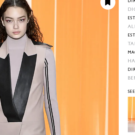
DI
DI
EST
AL
ES
TA
MA
H
DI
BE
SE