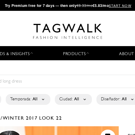
·
Try
Premium
free for 7 days — then only
€8.33/mo
€5.83/mo
START NOW
DS & INSIGHTS
PRODUCTS
ABOUT
Temporada:
All
Ciudad:
All
Diseñador:
All
L/WINTER 2017
LOOK 22