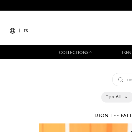
|
ES
COLLECTIONS
TREN
Tipo:
All
DION LEE
FAL