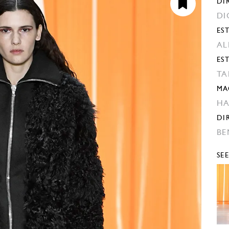
DI
DI
EST
AL
ES
TA
MA
H
DI
BE
SE