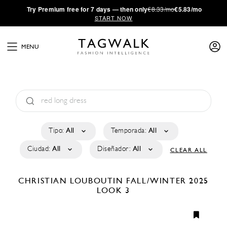
·
Try
Premium
free for 7 days — then only
€8.33/mo
€5.83/mo
START NOW
MENU
Tipo:
All
Temporada:
All
Ciudad:
All
Diseñador:
All
CLEAR ALL
CHRISTIAN LOUBOUTIN
FALL/WINTER 2025
LOOK 3