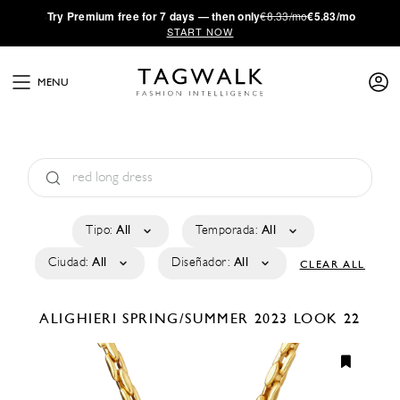
·
Try
Premium
free for 7 days — then only
€8.33/mo
€5.83/mo
START NOW
MENU
Tipo:
All
Temporada:
All
Ciudad:
All
Diseñador:
All
CLEAR ALL
ALIGHIERI
SPRING/SUMMER 2023
LOOK 22