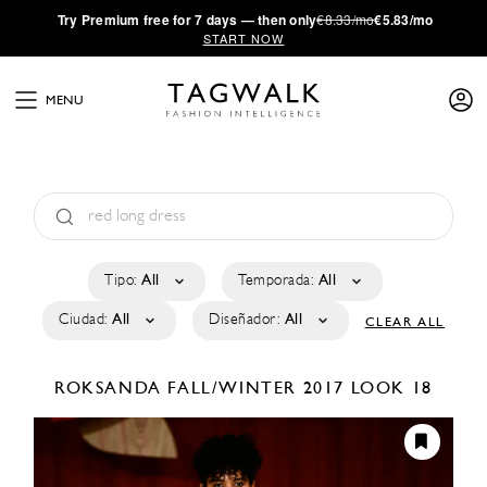
·
Try
Premium
free for 7 days — then only
€8.33/mo
€5.83/mo
START NOW
MENU
Tipo:
All
Temporada:
All
Ciudad:
All
Diseñador:
All
CLEAR ALL
ROKSANDA
FALL/WINTER 2017
LOOK 18