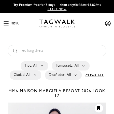
·
Try
Premium
free for 7 days — then only
€8.33/mo
€5.83/mo
START NOW
MENU
Tipo:
All
Temporada:
All
Ciudad:
All
Diseñador:
All
CLEAR ALL
MM6 MAISON MARGIELA
RESORT 2026
LOOK
17