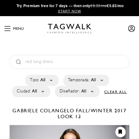
·
Try
Premium
free for 7 days — then only
€8.33/mo
€5.83/mo
START NOW
MENU
Tipo:
All
Temporada:
All
Ciudad:
All
Diseñador:
All
CLEAR ALL
GABRIELE COLANGELO
FALL/WINTER 2017
LOOK 13