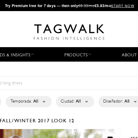
·
Try
Premium
free for 7 days — then only
€8.33/mo
€5.83/mo
START NOW
DS & INSIGHTS
PRODUCTS
ABOUT
Temporada:
All
Ciudad:
All
Diseñador:
All
FALL/WINTER 2017
LOOK 12