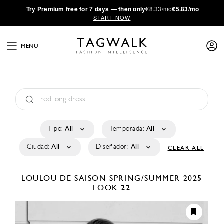
·
Try
Premium
free for 7 days — then only
€8.33/mo
€5.83/mo
START NOW
MENU
Tipo:
All
Temporada:
All
Ciudad:
All
Diseñador:
All
CLEAR ALL
LOULOU DE SAISON
SPRING/SUMMER 2025
LOOK 22