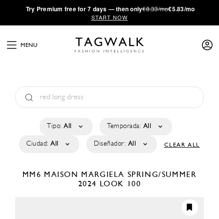
·
Try
Premium
free for 7 days — then only
€8.33/mo
€5.83/mo
START NOW
MENU
Tipo:
All
Temporada:
All
Ciudad:
All
Diseñador:
All
CLEAR ALL
MM6 MAISON MARGIELA
SPRING/SUMMER
2024
LOOK 100