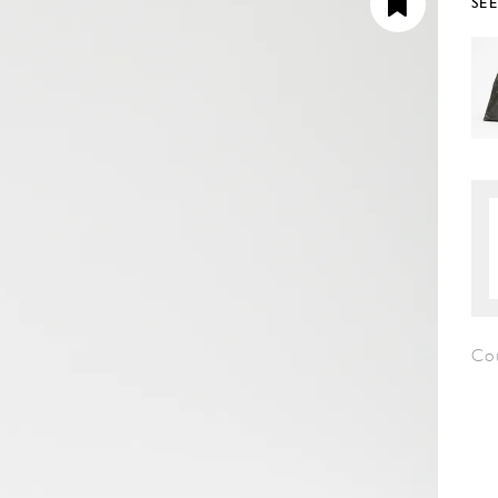
SE
Co