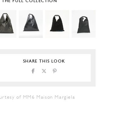
E THE FULL COLLECTION
SHARE THIS LOOK
urtesy of MM6 Maison Margiela