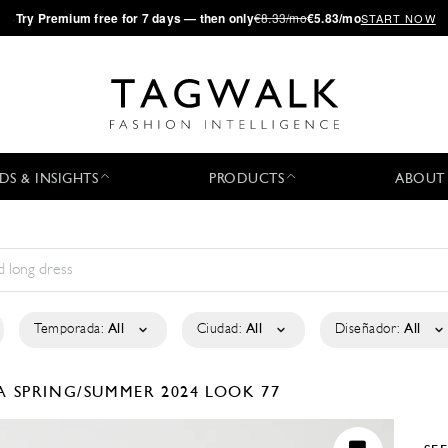
·
Try
Premium
free for 7 days — then only
€8.33/mo
€5.83/mo
START NOW
DS & INSIGHTS
PRODUCTS
ABOUT
Temporada:
All
Ciudad:
All
Diseñador:
All
LA
SPRING/SUMMER 2024
LOOK 77