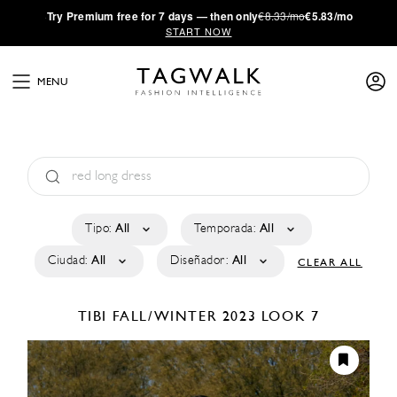
·
Try
Premium
free for 7 days — then only
€8.33/mo
€5.83/mo
START NOW
MENU
Tipo:
All
Temporada:
All
Ciudad:
All
Diseñador:
All
CLEAR ALL
TIBI
FALL/WINTER 2023
LOOK 7