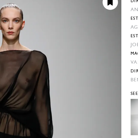
DI
AN
EST
AG
ES
JO
MA
VA
DI
BE
SE