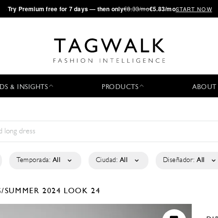
·
Try
Premium
free for 7 days — then only
€8.33/mo
€5.83/mo
START NOW
DS & INSIGHTS
PRODUCTS
ABOUT
Temporada:
All
Ciudad:
All
Diseñador:
All
G/SUMMER 2024
LOOK 24