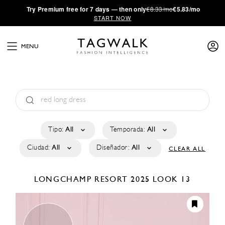
·
Try
Premium
free for 7 days — then only
€8.33/mo
€5.83/mo
START NOW
MENU
Tipo:
All
Temporada:
All
Ciudad:
All
Diseñador:
All
CLEAR ALL
LONGCHAMP
RESORT 2025
LOOK 13