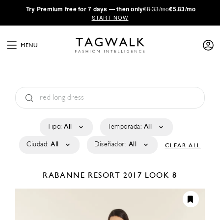
·
Try
Premium
free for 7 days — then only
€8.33/mo
€5.83/mo
START NOW
MENU
Tipo:
All
Temporada:
All
Ciudad:
All
Diseñador:
All
CLEAR ALL
RABANNE
RESORT 2017
LOOK 8