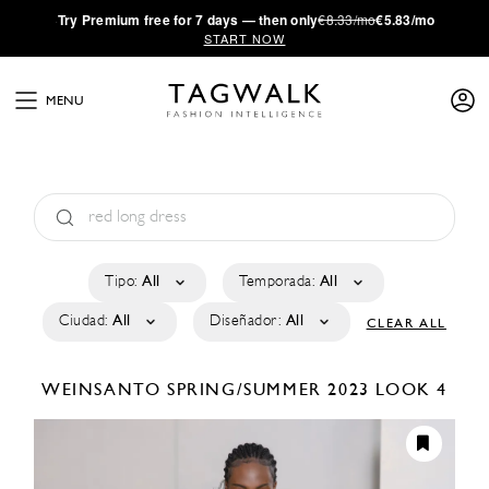
·
Try
Premium
free for 7 days — then only
€8.33/mo
€5.83/mo
START NOW
MENU
Tipo:
All
Temporada:
All
Ciudad:
All
Diseñador:
All
CLEAR ALL
WEINSANTO
SPRING/SUMMER 2023
LOOK 4