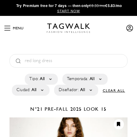
·
Try
Premium
free for 7 days — then only
€8.33/mo
€5.83/mo
START NOW
MENU
Tipo:
All
Temporada:
All
Ciudad:
All
Diseñador:
All
CLEAR ALL
N°21
PRE-FALL 2025
LOOK 15