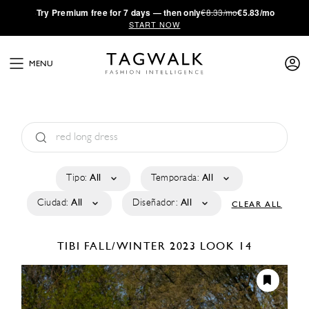
·
Try
Premium
free for 7 days — then only
€8.33/mo
€5.83/mo
START NOW
MENU
Tipo:
All
Temporada:
All
Ciudad:
All
Diseñador:
All
CLEAR ALL
TIBI
FALL/WINTER 2023
LOOK 14