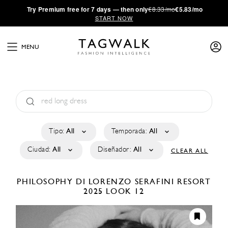
·
Try
Premium
free for 7 days — then only
€8.33/mo
€5.83/mo
START NOW
MENU
Tipo:
All
Temporada:
All
Ciudad:
All
Diseñador:
All
CLEAR ALL
PHILOSOPHY DI LORENZO SERAFINI
RESORT
2025
LOOK 12